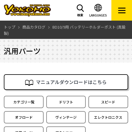
LANGUAGES
検索
トップ
商品カタログ
BD10/9用 バッテリーホルダーポスト (真鍮
製)
汎用パーツ
マニュアルダウンロードはこちら
カテゴリ一覧
ドリフト
スピード
オフロード
ヴィンテージ
エレクトロニクス