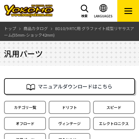
LANGUAGES
検索
トップ
商品カタログ
BD10/9 RTC用 グラファイト成型リヤサスア
ーム(55mm-ショック42mm)
汎用パーツ
マニュアルダウンロードはこちら
カテゴリ一覧
ドリフト
スピード
オフロード
ヴィンテージ
エレクトロニクス