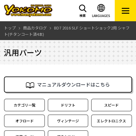
LANGUAGES
検索
トップ
商品カタログ
BD7 2016 SLF ショートショック2用 シャフ
ト(チタンコート済4本)
汎用パーツ
マニュアルダウンロードはこちら
カテゴリ一覧
ドリフト
スピード
オフロード
ヴィンテージ
エレクトロニクス