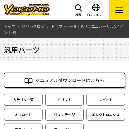
LANGUAGES
検索
トップ
商品カタログ
ドリフトカー用 L.F.リヤユニバーサル(φ2ピ
ン仕様)
汎用パーツ
マニュアルダウンロードはこちら
カテゴリ一覧
ドリフト
スピード
オフロード
ヴィンテージ
エレクトロニクス