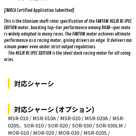
[JMRCA Certified Application Submitted]
This is the titanium shaft rotor specification of the FANTOM HELIX RS SPEC
EDITION motor, boasting top-tier performance among ROAR-spec moto
rs widely adopted in many races. The FANTOM motor achieves ultimate
performance as a racing motor, giving drivers an edge. It delivers ma
ximum power even under strict output regulations.
The HELIX RS SPEC EDITION is the ideal stock racing motor for all categ
ories.
対応シャーシ
対応シャーシ (オプション)
MSR-010 /
MSR-010A /
MSR-020 /
MSR-020A /
MSR-
020S、SOR-010 /
SOR-020 /
SOR-030 /
SOR-030LM /
MOR-010 /
MOR-020 /
MOR-030 /
MSR-020S /