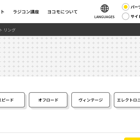
パー
ント
ラジコン講座
ヨコモについて
サイ
LANGUAGES
ト リング
スピード
オフロード
ヴィンテージ
エレクトロ