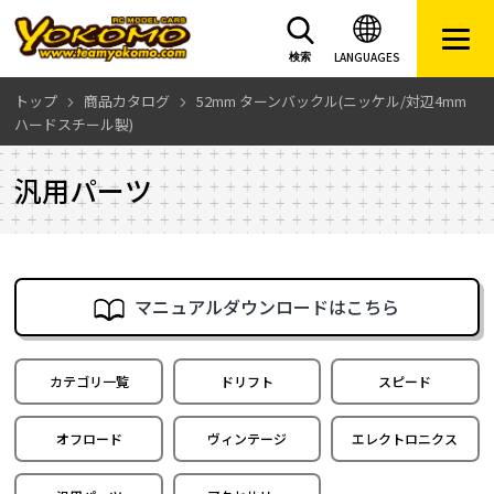
LANGUAGES
検索
トップ
商品カタログ
52mm ターンバックル(ニッケル/対辺4mm
ハードスチール製)
汎用パーツ
マニュアルダウンロードはこちら
カテゴリ一覧
ドリフト
スピード
オフロード
ヴィンテージ
エレクトロニクス