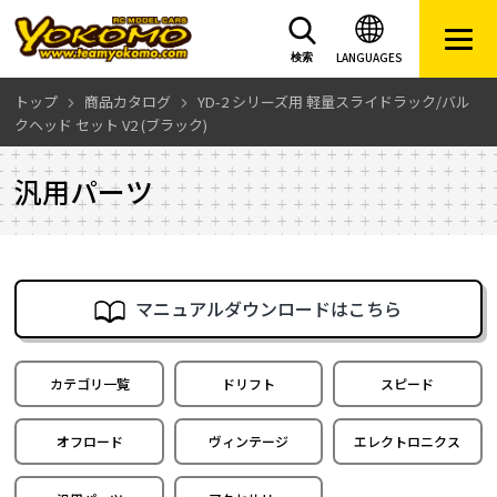
LANGUAGES
検索
トップ
商品カタログ
YD-2 シリーズ用 軽量スライドラック/バル
クヘッド セット V2 (ブラック)
汎用パーツ
マニュアルダウンロードはこちら
カテゴリ一覧
ドリフト
スピード
オフロード
ヴィンテージ
エレクトロニクス