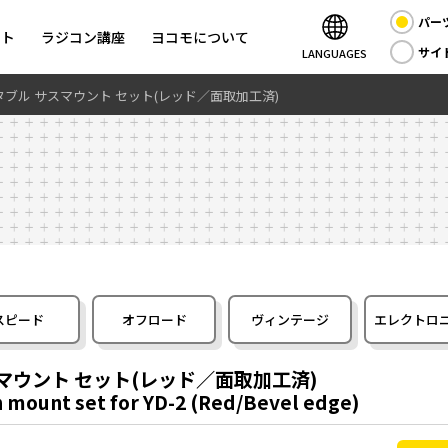
パー
ント
ラジコン講座
ヨコモについて
サイ
LANGUAGES
タブル サスマウント セット(レッド／面取加工済)
スピード
オフロード
ヴィンテージ
エレクトロ
スマウント セット(レッド／面取加工済)
 mount set for YD-2 (Red/Bevel edge)