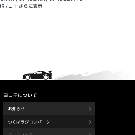
R /
...
＋さらに表⽰
ヨコモについて
お知らせ
つくばラジコンパーク