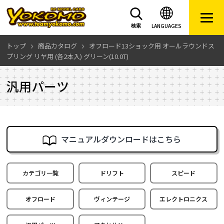
LANGUAGES
検索
トップ
商品カタログ
オフロード13ショック用 オールラウンドス
プリング リヤ用 (各2本入) グリーン(10.0T)
汎用パーツ
マニュアルダウンロードはこちら
カテゴリ一覧
ドリフト
スピード
オフロード
ヴィンテージ
エレクトロニクス