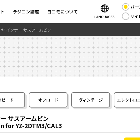
パー
ント
ラジコン講座
ヨコモについて
サイ
LANGUAGES
3.5 リヤ インナー サスアームピン
スピード
オフロード
ヴィンテージ
エレクトロ
インナー サスアームピン
in for YZ-2DTM3/CAL3