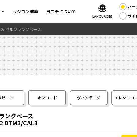
パー
ント
ラジコン講座
ヨコモについて
サイ
LANGUAGES
 アルミ製 ベルクランクベース
スピード
オフロード
ヴィンテージ
エレクトロ
ルクランクベース
Z-2 DTM3/CAL3