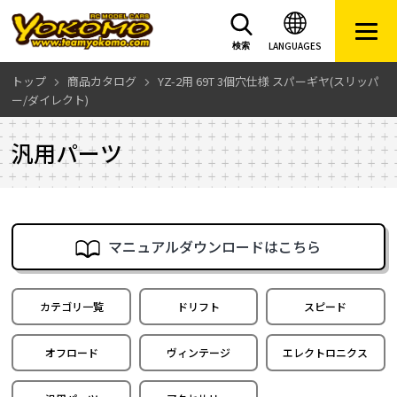
LANGUAGES
検索
トップ
商品カタログ
YZ-2用 69T 3個穴仕様 スパーギヤ(スリッパ
ー/ダイレクト)
汎用パーツ
マニュアルダウンロードはこちら
カテゴリ一覧
ドリフト
スピード
オフロード
ヴィンテージ
エレクトロニクス