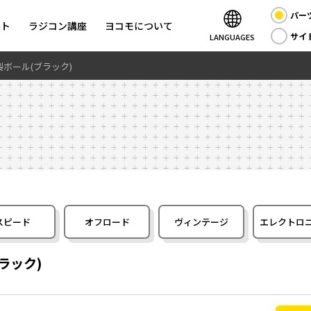
パー
ント
ラジコン講座
ヨコモについて
サイ
LANGUAGES
ボール(ブラック)
スピード
オフロード
ヴィンテージ
エレクトロ
ラック)