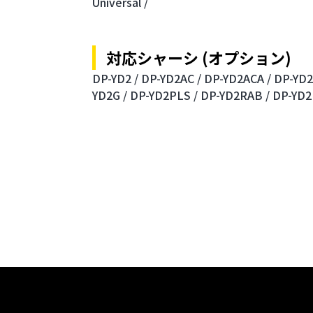
Universal /
対応シャーシ (オプション)
DP-YD2 /
DP-YD2AC /
DP-YD2ACA /
DP-YD2
YD2G /
DP-YD2PLS /
DP-YD2RAB /
DP-YD2