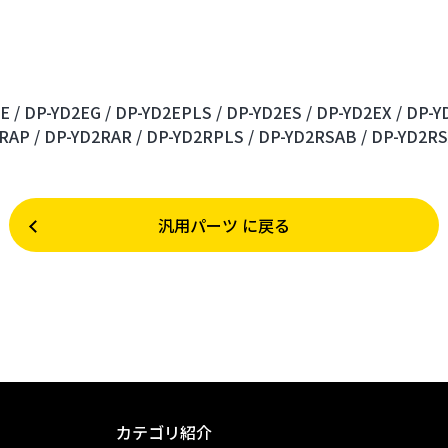
E /
DP-YD2EG /
DP-YD2EPLS /
DP-YD2ES /
DP-YD2EX /
DP-Y
RAP /
DP-YD2RAR /
DP-YD2RPLS /
DP-YD2RSAB /
DP-YD2RS
汎用パーツ に戻る
カテゴリ紹介