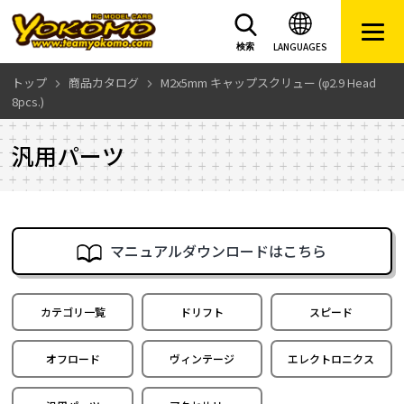
LANGUAGES
検索
トップ
商品カタログ
M2x5mm キャップスクリュー (φ2.9 Head
8pcs.)
汎用パーツ
マニュアルダウンロードはこちら
カテゴリ一覧
ドリフト
スピード
オフロード
ヴィンテージ
エレクトロニクス