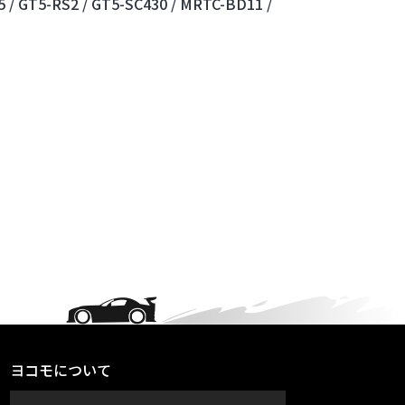
 /
GT5-RS2 /
GT5-SC430 /
MRTC-BD11 /
ヨコモについて