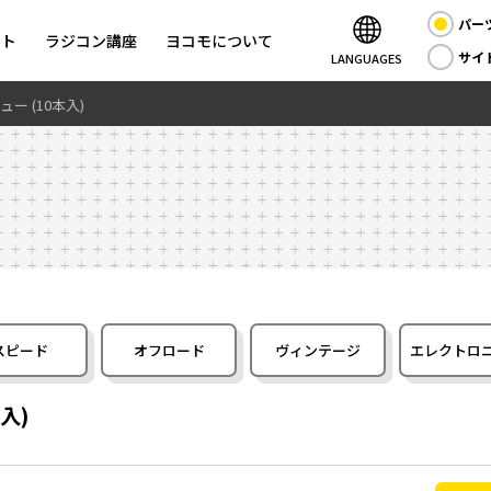
パー
ント
ラジコン講座
ヨコモについて
サイ
LANGUAGES
ー (10本入)
スピード
オフロード
ヴィンテージ
エレクトロ
入)