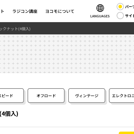
パー
ント
ラジコン講座
ヨコモについて
サイ
LANGUAGES
クナット(4個入)
スピード
オフロード
ヴィンテージ
エレクトロ
4個入)