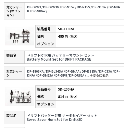
対応シャー
DP-DRG3 /
DP-DRG3G /
DP-N15R /
DP-N15S /
DP-N15W /
DP-N86
シ (オプシ
R /
DP-N86W /
ョン)
SD-118RA
495
円（税込）
ドリフトRTR用 バッテリーマウント セット
Battery Mount Set for DRIFT PACKAGE
対応シャー
DP-180SXA /
DP-BL34DA /
DP-BNAA /
DP-BS15A /
DP-C33A /
DP-
シ
DKPA /
DP-DM13A /
DP-DP8 /
DP-DR86A /
...
＋さらに表⽰
SD-200HA
814
円（税込）
ドリフトパッケージ用 サーボセイバー セット
Servo Saver Horn Set for Drift/SD