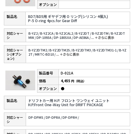
BD7/BD5用 ギヤデフ用 O リング(シリコン 4個入)
P-5 O-ring 4pcs.for Gear Diff
対応シャー
B-YZ2 /
B-YZ2CA /
B-YZ2CAL2 /
B-YZ2DT /
B-YZ2DTM /
B-YZ2DT
シ
MW /
DP-1093A /
DP-180SXA /
DP-AE86A /
...
＋さらに表⽰
対応シャー
B-YZ2DTM2 /
B-YZ2DTM2S /
B-YZ2DTM3 /
B-YZ2DTM31-1 /
B-YZ
シ (オプシ
2T /
MRTC-BD10 /
...
＋さらに表⽰
ョン)
D-021A
4,455
円（税込）
●
ドリフトカー用 H.P. フロント ワンウェイ ユニット
H.P.Front One-Way Unit for DRIFT PACKAGE
対応シャー
DP-DPMS /
DP-DPRA /
DP-DPRH /
シ