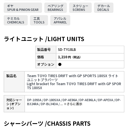
ギヤ
ベアリング
スクリュー
デカール
SPUR & PINION GEAR
BEARINGS
SCREWS
DECALS
ケミカル
工具
アパレル
CHEMICALS
TOOLS
APPAREL
ライトユニット /LIGHT UNITS
SD-TY18LB
1,210
円（税込）
●
Team TOYO TIRES DRIFT with GP SPORTS 180SX ライト
ユニットプラパーツ
Light bracket for Team TOYO TIRES DRIFT with GP SPOR
TS 180SX
対応シャー
DP-1093A /
DP-180SXA /
DP-AE86A /
DP-AE86LA /
DP-APEXA /
DP-
シ (オプシ
B324RA /
DP-BL34DA /
...
＋さらに表⽰
ョン)
シャーシパーツ /CHASSIS PARTS