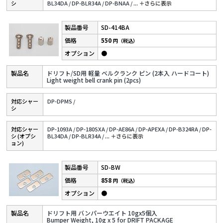
シ
BL34DA /
DP-BLR34A /
DP-BNAA /
...
＋さらに表⽰
SD-414BA
550
円（税込）
●
ドリフト/SD用 軽量 ベルクランク ピン (2本入 ハードコート)
Light weight bell crank pin (2pcs)
対応シャー
DP-DPMS /
シ
対応シャー
DP-1093A /
DP-180SXA /
DP-AE86A /
DP-APEXA /
DP-B324RA /
DP-
シ (オプシ
BL34DA /
DP-BLR34A /
...
＋さらに表⽰
ョン)
SD-BW
858
円（税込）
●
ドリフト用 バンパーウエイト 10gx5個入
Bumper Weight, 10g x 5 for DRIFT PACKAGE