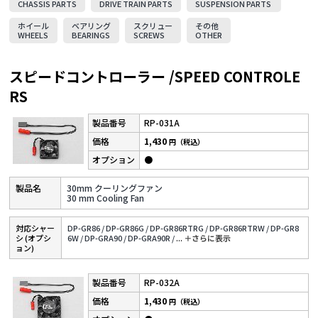
CHASSIS PARTS
DRIVE TRAIN PARTS
SUSPENSION PARTS
ホイール
ベアリング
スクリュー
その他
WHEELS
BEARINGS
SCREWS
OTHER
スピードコントローラー /SPEED CONTROLE
RS
RP-031A
1,430
円（税込）
●
30mm クーリングファン
30 mm Cooling Fan
対応シャー
DP-GR86 /
DP-GR86G /
DP-GR86RTRG /
DP-GR86RTRW /
DP-GR8
シ (オプシ
6W /
DP-GRA90 /
DP-GRA90R /
...
＋さらに表⽰
ョン)
RP-032A
1,430
円（税込）