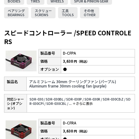
BODIES
TIRES
WHEELS
SPUR & PINION GEAR
ベアリング
スクリュー
工具
その他
BEARINGS
SCREWS
TOOLS
OTHER
スピードコントローラー /SPEED CONTROLE
RS
D-CFPA
3,630
円（税込）
●
アルミフレーム 30mm クーリングファン (パープル)
Aluminum frame 30mm cooling fan (purple)
対応シャー
SDR-030 /
SDR-030BL /
SDR-030P /
SDR-030R /
SDR-030CBZ /
SD
シ (オプシ
R-030CPI /
SDR-030CBL /
...
＋さらに表⽰
ョン)
D-CFRA
3,630
円（税込）
●