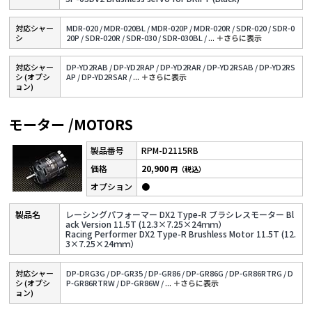
対応シャー
MDR-020 /
MDR-020BL /
MDR-020P /
MDR-020R /
SDR-020 /
SDR-0
シ
20P /
SDR-020R /
SDR-030 /
SDR-030BL /
...
＋さらに表⽰
対応シャー
DP-YD2RAB /
DP-YD2RAP /
DP-YD2RAR /
DP-YD2RSAB /
DP-YD2RS
シ (オプシ
AP /
DP-YD2RSAR /
...
＋さらに表⽰
ョン)
モーター /MOTORS
RPM-D2115RB
20,900
円（税込）
●
レーシングパフォーマー DX2 Type-R ブラシレスモーター Bl
ack Version 11.5T (12.3×7.25×24ｍｍ）
Racing Performer DX2 Type-R Brushless Motor 11.5T (12.
3×7.25×24ｍｍ）
対応シャー
DP-DRG3G /
DP-GR35 /
DP-GR86 /
DP-GR86G /
DP-GR86RTRG /
D
シ (オプシ
P-GR86RTRW /
DP-GR86W /
...
＋さらに表⽰
ョン)