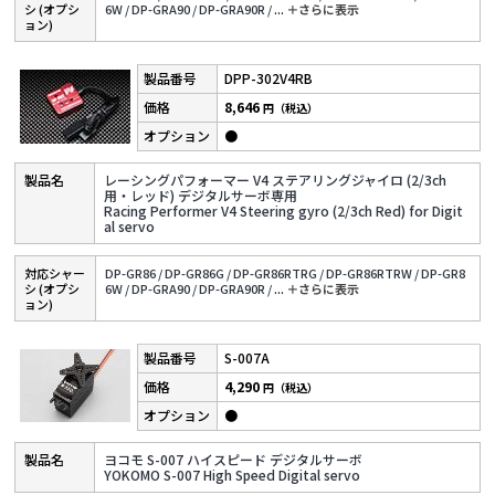
シ (オプシ
6W /
DP-GRA90 /
DP-GRA90R /
...
＋さらに表⽰
ョン)
DPP-302V4RB
8,646
円（税込）
●
レーシングパフォーマー V4 ステアリングジャイロ (2/3ch
用・レッド) デジタルサーボ専用
Racing Performer V4 Steering gyro (2/3ch Red) for Digit
al servo
対応シャー
DP-GR86 /
DP-GR86G /
DP-GR86RTRG /
DP-GR86RTRW /
DP-GR8
シ (オプシ
6W /
DP-GRA90 /
DP-GRA90R /
...
＋さらに表⽰
ョン)
S-007A
4,290
円（税込）
●
ヨコモ S-007 ハイスピード デジタルサーボ
YOKOMO S-007 High Speed Digital servo