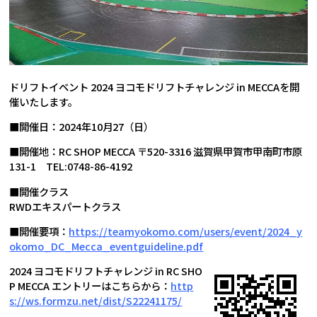
ドリフトイベント 2024 ヨコモドリフトチャレンジ in MECCAを開
催いたします。
■開催日：2024年10月27（日）
■開催地：RC SHOP MECCA 〒520-3316 滋賀県甲賀市甲南町市原
131-1 TEL:0748-86-4192
■開催クラス
RWDエキスパートクラス
■開催要項：
https://teamyokomo.com/users/event/2024_y
okomo_DC_Mecca_eventguideline.pdf
2024 ヨコモドリフトチャレンジ in RC SHO
P MECCA エントリーはこちらから：
http
s://ws.formzu.net/dist/S22241175/