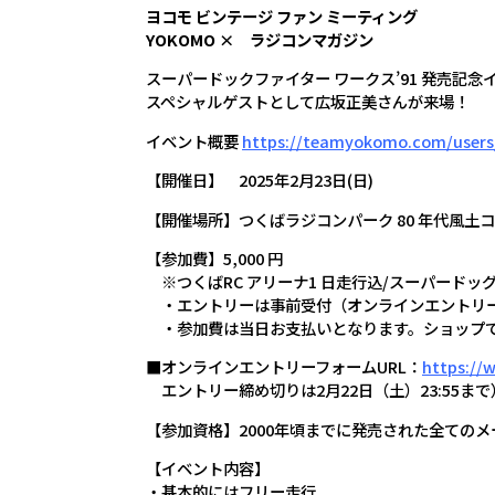
ヨコモ ビンテージ ファン ミーティング
YOKOMO × ラジコンマガジン
スーパードックファイター ワークス’91 発売記念
スペシャルゲストとして広坂正美さんが来場！
イベント概要
https://teamyokomo.com/users
【開催日】 2025年2月23日(日)
【開催場所】つくばラジコンパーク 80 年代風
【参加費】5,000 円
※つくばRC アリーナ1 日走行込/スーパードッ
・エントリーは事前受付（オンラインエントリ
・参加費は当日お支払いとなります。ショップで
■オンラインエントリーフォームURL：
https://
エントリー締め切りは2月22日（土）23:55まで
【参加資格】2000年頃までに発売された全ての
【イベント内容】
・基本的にはフリー走行