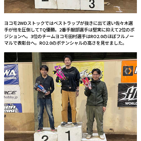
ヨコモ2WDストックではベストラップが抜きに出て速い佐々木選
手が他を圧倒してTQ優勝。2番手服部選手は堅実に抑えて2位のポ
ジションへ。3位のチームヨコモ田村選手はRO2.0のほぼフルノー
マルで表彰台へ。RO2.0のポテンシャルの高さを見せました。