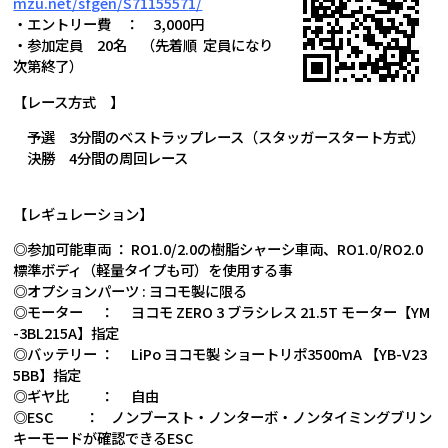
mzu.net/sfgen/S7115557
1/
・エントリー費 ： 3,000円
・参加定員 20名 （先着順 定員になり
次第終了）
【レース方式 】
予選 3分間のベストラップレース（スタッガースタート方式）
決勝 4分間の周回レース
【レギュレーション】
◎参加可能車両 ： RO1.0/2.0の樹脂シャーシ車両、RO1.0/RO2.0
標準ボディ（軽量タイプも可）を使用する事
◎オプションパーツ : ヨコモ製に限る
◎モーター ： ヨコモ ZERO 3 ブラシレス 21.5T モーター【YM
-3BL215A】指定
◎バッテリー ： LiPo ヨコモ製 ショートリポ3500mA 【YB-V23
5BB】指定
◎ギヤ比 ： 自由
◎ESC ： ノンブースト・ノンターボ・ノンタイミングブリン
キーモードが確認できるESC