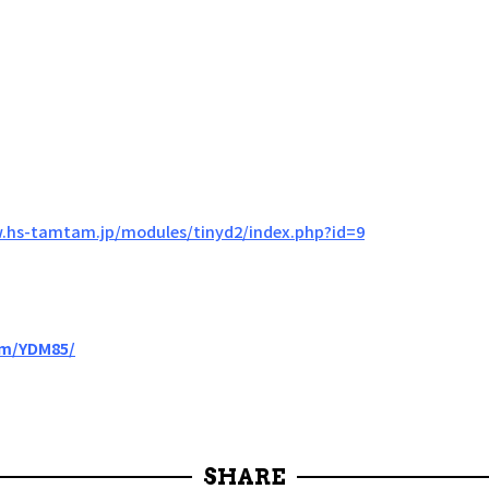
.hs-tamtam.jp/modules/tinyd2/index.php?id=9
om/YDM85/
SHARE