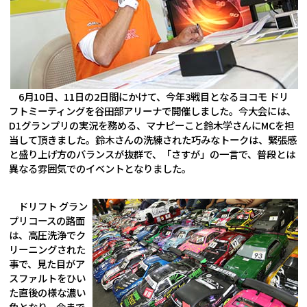
6月10日、11日の2日間にかけて、今年3戦目となるヨコモ ドリ
フトミーティングを谷田部アリーナで開催しました。今大会には、
D1グランプリの実況を務める、マナピーこと鈴木学さんにMCを担
当して頂きました。鈴木さんの洗練された巧みなトークは、緊張感
と盛り上げ方のバランスが抜群で、「さすが」の一言で、普段とは
異なる雰囲気でのイベントとなりました。
ドリフト グラン
プリコースの路面
は、高圧洗浄でク
リーニングされた
事で、見た目がア
スファルトをひい
た直後の様な濃い
色となり、今まで