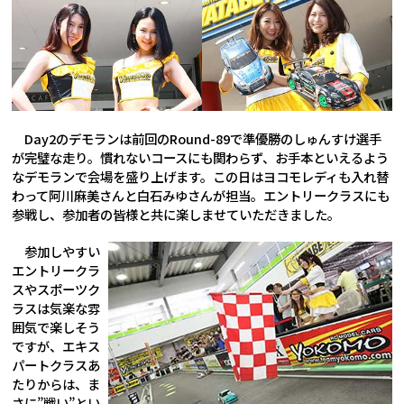
Day2のデモランは前回のRound-89で準優勝のしゅんすけ選手
が完璧な走り。慣れないコースにも関わらず、お手本といえるよう
なデモランで会場を盛り上げます。この日はヨコモレディも入れ替
わって阿川麻美さんと白石みゆさんが担当。エントリークラスにも
参戦し、参加者の皆様と共に楽しませていただきました。
参加しやすい
エントリークラ
スやスポーツク
ラスは気楽な雰
囲気で楽しそう
ですが、エキス
パートクラスあ
たりからは、ま
さに”戦い”とい