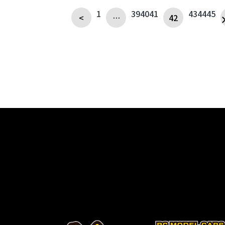
1
39
40
41
43
44
45
<
…
42