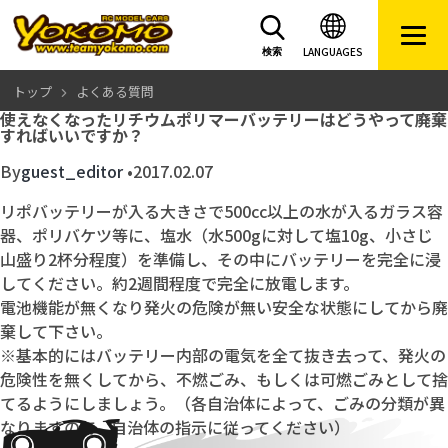
LANGUAGES
検索
トップ
よくある質問
使えなくなったリチウムポリマーバッテリーはどうやって廃棄
すればいいですか？
By
guest_editor
•
2017.02.07
リポバッテリーが入る大きさで500cc以上の水が入るガラス容
器、ポリバケツ等に、塩水（水500gに対して塩10g、小さじ
山盛り2杯分程度）を準備し、その中にバッテリーを完全に浸
してください。約2週間程度で完全に放電します。
電池機能が無くなり発火の危険が無い安全な状態にしてから廃
棄して下さい。
※基本的にはバッテリー内部の電気を全て抜き去って、発火の
危険性を無くしてから、不燃ごみ、もしくは可燃ごみとして捨
てるようにしましょう。（各自治体によって、ごみの分類が異
なりますので、自治体の指示に従ってください）