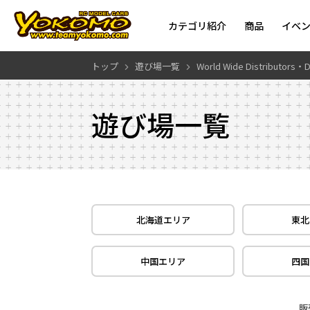
カテゴリ紹介
商品
イベ
トップ
遊び場一覧
World Wide Distributors・D
遊び場一覧
北海道エリア
東北
中国エリア
四国
販