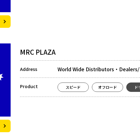
MRC PLAZA
World Wide Distributors・Dealers/ 
Address
Product
スピード
オフロード
ド