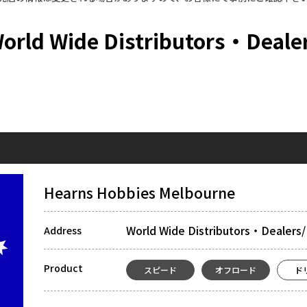
orld Wide Distributors・Deale
Hearns Hobbies Melbourne
World Wide Distributors・Dealers/ 
Address
Product
スピード
オフロード
ド