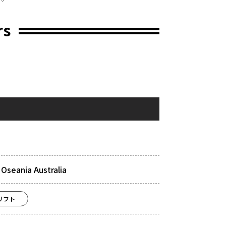
rs
Oseania Australia
リフト