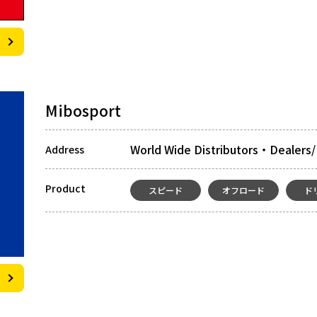
Mibosport
World Wide Distributors・Dealers/
Address
Product
スピード
オフロード
ド