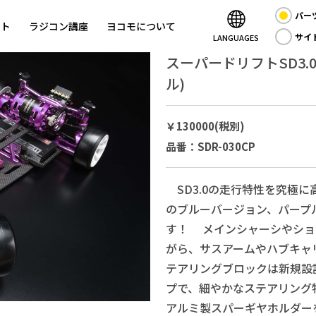
パー
ント
ラジコン講座
ヨコモについて
サイ
LANGUAGES
スーパードリフトSD3.
ル)
￥130000(税別)
品番：SDR-030CP
SD3.0の走行特性を究極
のブルーバージョン、パープ
す！ メインシャーシやショッ
がら、サスアームやハブキャ
テアリングブロックは新規設
プで、細やかなステアリング
アルミ製スパーギヤホルダー