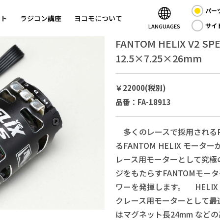
パー
ント
ラジコン講座
ヨコモについて
サイ
LANGUAGES
FANTOM HELIX V2 SPE
12.5×7.25×26mm
￥22000(税別)
品番：FA-18913
多くのレースで採用されるR
るFANTOM HELIX モー
レース用モーターとして究極
ジをもたらすFANTOMモー
ワーを発揮します。 HELIX V
クレース用モーターとして最
はマグネット長24mm など