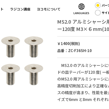
パー
ント
ラジコン講座
ヨコモについて
サイ
LANGUAGES
MS2.0 アルミシャーシ
ー120度 M3×６mm(1
￥1400(税別)
品番：ZC-F36SH-10
MS2.0 のアルミシャーシ
ドの皿テーパーが120 度( 一
のMS2.0 用アルミシャー
高精度切削加工により正確な
スの精度が高まり、性能を最
イズで6mm と8mm それぞ