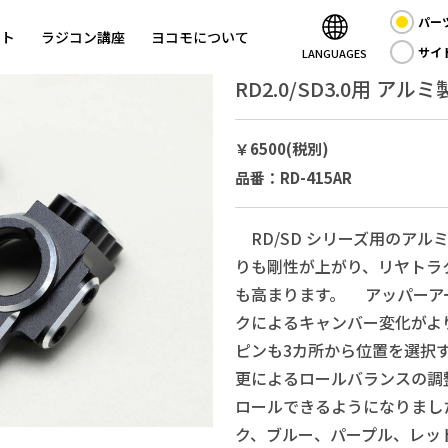
パー
ント
ラジコン講座
ヨコモについて
サイ
LANGUAGES
RD2.0/SD3.0用 ア
￥6500(税別)
品番：RD-415AR
RD/SD シリーズ用のアル
りも剛性が上がり、リヤトラ
も高まります。 アッパーア
クによるキャンバー変化がよ
ピンも3カ所から位置を選択
更によるロールバランスの調
ロールできるようになりまし
ク、ブルー、パープル、レッド