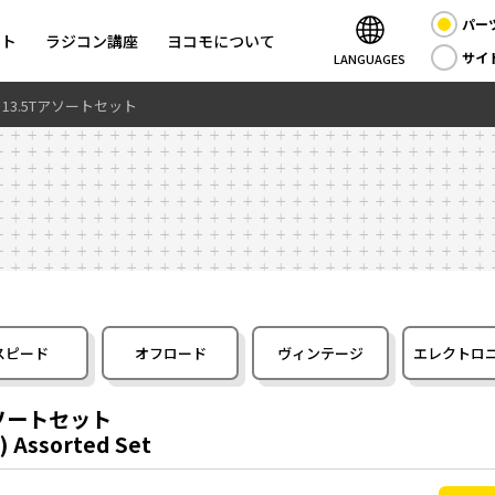
パー
ント
ラジコン講座
ヨコモについて
サイ
LANGUAGES
フト13.5Tアソートセット
ス
スピード
オフロード
ヴィンテージ
エレクトロ
Tアソートセット
) Assorted Set