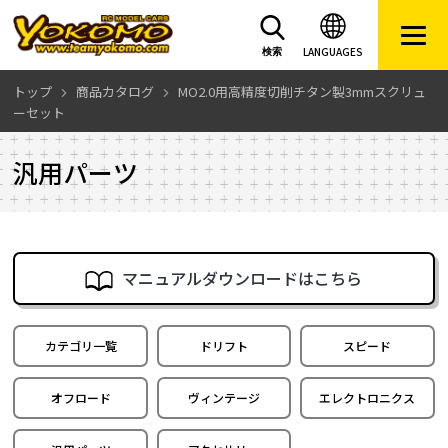
LANGUAGES
検索
トップ
商品カタログ
MO2.0用高精度切削チタン製3mmスクリュ
ーセット
汎用パーツ
マニュアルダウンロードはこちら
カテゴリ一覧
ドリフト
スピード
オフロード
ヴィンテージ
エレクトロニクス