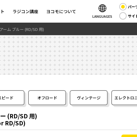
パー
ント
ラジコン講座
ヨコモについて
サイ
LANGUAGES
ーム ブルー (RD/SD 用)
スピード
オフロード
ヴィンテージ
エレクトロ
(RD/SD 用)
or RD/SD)