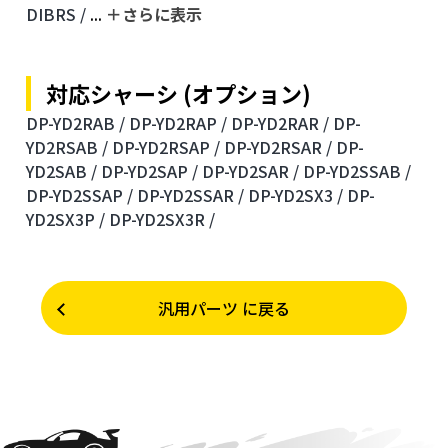
DIBRS /
...
＋さらに表⽰
対応シャーシ (オプション)
DP-YD2RAB /
DP-YD2RAP /
DP-YD2RAR /
DP-
YD2RSAB /
DP-YD2RSAP /
DP-YD2RSAR /
DP-
YD2SAB /
DP-YD2SAP /
DP-YD2SAR /
DP-YD2SSAB /
DP-YD2SSAP /
DP-YD2SSAR /
DP-YD2SX3 /
DP-
YD2SX3P /
DP-YD2SX3R /
汎用パーツ に戻る