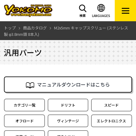
LANGUAGES
検索
トップ
商品カタログ
M2x5mm キャップスクリュー (ステンレス
製 φ3.8mm頭 8本入)
汎用パーツ
マニュアルダウンロードはこちら
カテゴリ一覧
ドリフト
スピード
オフロード
ヴィンテージ
エレクトロニクス