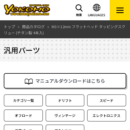
LANGUAGES
検索
トップ
商品カタログ
M3×12mm フラットヘッド タッピングスク
リュー (チタン製 4本入)
汎用パーツ
マニュアルダウンロードはこちら
カテゴリ一覧
ドリフト
スピード
オフロード
ヴィンテージ
エレクトロニクス