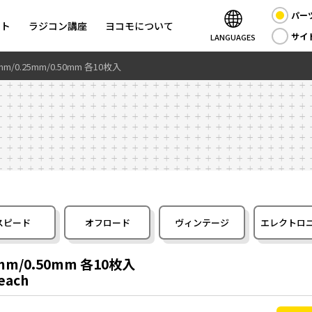
パー
ント
ラジコン講座
ヨコモについて
サイ
LANGUAGES
m/0.25mm/0.50mm 各10枚入
スピード
オフロード
ヴィンテージ
エレクトロ
mm/0.50mm 各10枚入
.each