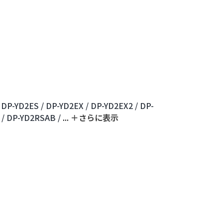
DP-YD2ES /
DP-YD2EX /
DP-YD2EX2 /
DP-
/
DP-YD2RSAB /
...
＋さらに表⽰