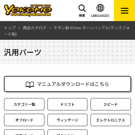
LANGUAGES
検索
トップ
商品カタログ
チタン製 67mm ターンバックル(ランスフォ
ード製)
汎用パーツ
マニュアルダウンロードはこちら
カテゴリ一覧
ドリフト
スピード
オフロード
ヴィンテージ
エレクトロニクス