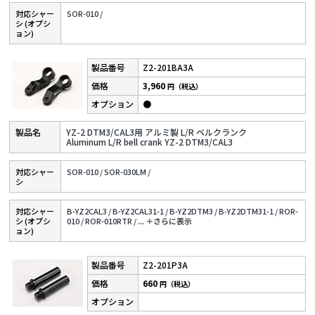
対応シャー
SOR-010 /
シ (オプシ
ョン)
Z2-201BA3A
3,960
円（税込）
●
YZ-2 DTM3/CAL3用 アルミ製 L/R ベルクランク
Aluminum L/R bell crank YZ-2 DTM3/CAL3
対応シャー
SOR-010 /
SOR-030LM /
シ
対応シャー
B-YZ2CAL3 /
B-YZ2CAL31-1 /
B-YZ2DTM3 /
B-YZ2DTM31-1 /
ROR-
シ (オプシ
010 /
ROR-010RTR /
...
＋さらに表⽰
ョン)
Z2-201P3A
660
円（税込）