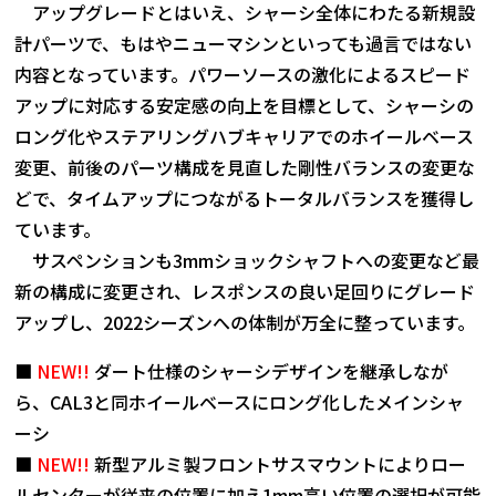
アップグレードとはいえ、シャーシ全体にわたる新規設
計パーツで、もはやニューマシンといっても過言ではない
内容となっています。パワーソースの激化によるスピード
アップに対応する安定感の向上を目標として、シャーシの
ロング化やステアリングハブキャリアでのホイールベース
変更、前後のパーツ構成を見直した剛性バランスの変更な
どで、タイムアップにつながるトータルバランスを獲得し
ています。
サスペンションも3mmショックシャフトへの変更など最
新の構成に変更され、レスポンスの良い足回りにグレード
アップし、2022シーズンへの体制が万全に整っています。
■
NEW!!
ダート仕様のシャーシデザインを継承しなが
ら、CAL3と同ホイールベースにロング化したメインシャ
ーシ
■
NEW!!
新型アルミ製フロントサスマウントによりロー
ルセンターが従来の位置に加え1mm高い位置の選択が可能