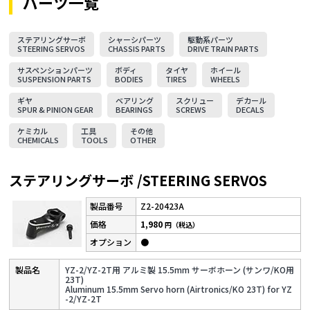
パーツ一覧
ステアリングサーボ
シャーシパーツ
駆動系パーツ
STEERING SERVOS
CHASSIS PARTS
DRIVE TRAIN PARTS
サスペンションパーツ
ボディ
タイヤ
ホイール
SUSPENSION PARTS
BODIES
TIRES
WHEELS
ギヤ
ベアリング
スクリュー
デカール
SPUR & PINION GEAR
BEARINGS
SCREWS
DECALS
ケミカル
工具
その他
CHEMICALS
TOOLS
OTHER
ステアリングサーボ /STEERING SERVOS
Z2-20423A
1,980
円（税込）
●
YZ-2/YZ-2T用 アルミ製 15.5mm サーボホーン (サンワ/KO用
23T)
Aluminum 15.5mm Servo horn (Airtronics/KO 23T) for YZ
-2/YZ-2T