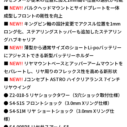
■
NEW!!
バルクヘッドマウントとサイドプレートを一体
成型しフロントの剛性を向上
■
NEW!!
キングピン軸の設計変更でアクスル位置を1mm
ロング化、ステアリングストッパーも追加したステアリン
グハブキャリア
■
NEW!!
薄型から通常サイズのショートLi-poバッテリー
にアジャストできる新型バッテリーホルダー
■
NEW!!
リヤマウントベースとアッパーアームマウントを
セパレートし、リヤ周りのフレックス性を高める新形状
■
NEW!!
Jコンセプト ASTRO ハイクリアランス 7インチ
リヤウイング
● Z2-018-5 リヤショックタワー（5穴ショック取付仕様）
● S4-S1S フロントショック（3.0mm Xリング仕様）
● S4-S1M リヤ ショートショック（3.0mm Xリング仕
様）
● S4-008R5 リヤサスアーム S5