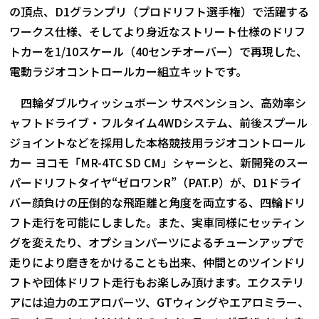
の頂点、D1グランプリ（プロドリフト選手権）で活躍する
ワークス仕様、そしてより身近なストリート仕様のドリフ
トカーを1/10スケール（40センチオーバー）で再現した、
電動ラジオコントロールカー組立キットです。
四輪ダブルウィッシュボーン サスペンション、高効率シ
ャフトドライブ・フルタイム4WDシステム、前後スプール
ジョイントなどを採用した本格競技用ラジオコントロール
カー ヨコモ「MR-4TC SD CM」シャーシと、新開発のスー
パードリフトタイヤ“ゼロワンR”（PAT.P）が、D1ドライ
バー顔負けの圧倒的な飛距離と角度を両立する、四輪ドリ
フト走行を可能にしました。また、実車同様にセッティン
グを変えたり、オプションパーツによるチューンアップで
走りにより磨きをかけることも出来、仲間とのツインドリ
フトや団体ドリフト走行もお楽しみ頂けます。エクステリ
アには迫力のエアロパーツ、GTウィングやエアロミラー、