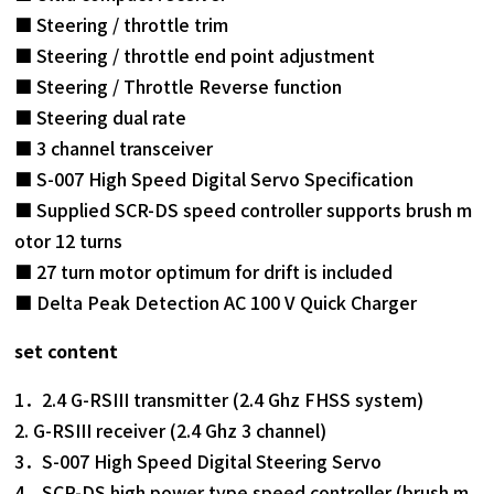
■ Steering / throttle trim
■ Steering / throttle end point adjustment
■ Steering / Throttle Reverse function
■ Steering dual rate
■ 3 channel transceiver
■ S-007 High Speed ​​Digital Servo Specification
■ Supplied SCR-DS speed controller supports brush m
otor 12 turns
■ 27 turn motor optimum for drift is included
■ Delta Peak Detection AC 100 V Quick Charger
set content
1．2.4 G-RSIII transmitter (2.4 Ghz FHSS system)
2. G-RSIII receiver (2.4 Ghz 3 channel)
3．S-007 High Speed ​​Digital Steering Servo
4．SCR-DS high power type speed controller (brush m