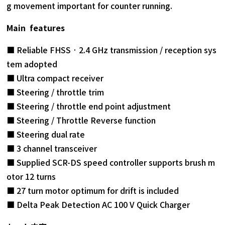
g movement important for counter running.
Main features
■ Reliable FHSS · 2.4 GHz transmission / reception sys
tem adopted
■ Ultra compact receiver
■ Steering / throttle trim
■ Steering / throttle end point adjustment
■ Steering / Throttle Reverse function
■ Steering dual rate
■ 3 channel transceiver
■ Supplied SCR-DS speed controller supports brush m
otor 12 turns
■ 27 turn motor optimum for drift is included
■ Delta Peak Detection AC 100 V Quick Charger