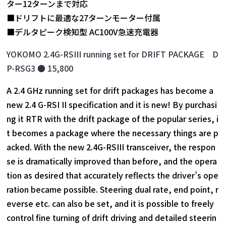
ター12ターンまで対応
■ドリフトに最適な27ターンモーター付属
■デルタピーク検知型 AC100V急速充電器
YOKOMO 2.4G-RSIII running set for DRIFT PACKAGE D
P-RSG3 ● 15,800
A 2.4 GHz running set for drift packages has become a
new 2.4 G-RSI II specification and it is new! By purchasi
ng it RTR with the drift package of the popular series, i
t becomes a package where the necessary things are p
acked. With the new 2.4G-RSIII transceiver, the respon
se is dramatically improved than before, and the opera
tion as desired that accurately reflects the driver’s ope
ration became possible. Steering dual rate, end point, r
everse etc. can also be set, and it is possible to freely
control fine turning of drift driving and detailed steerin