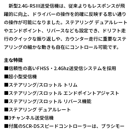
新型2.4G-RSIII送受信機は、従来よりもレスポンスが飛
躍的に向上、ドライバーの操作を的確に反映する思い通り
の操作が可能になりました。ステアリング デュアルレート
やエンドポイント、リバースなども設定でき、ドリフト走
行のクイックな振り返しや、カウンター走行に重要なステ
アリングの細かな動きも自在にコントロール可能です。
主な特徴
■信頼性の高いFHSS・2.4Ghz送受信システムを採用
■超小型受信機
■ステアリング/スロットル トリム
■ステアリング/スロットル エンドポイントアジャスト
■ステアリング/スロットル リバース機能
■ステアリング デュアルレート
■3チャンネル送受信機
■付属のSCR-DSスピードコントローラーは、ブラシモー