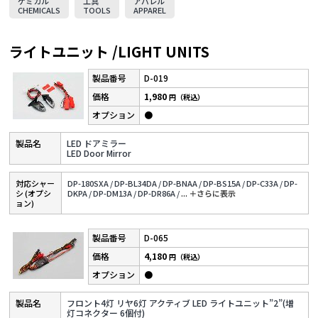
ケミカル
工具
アパレル
CHEMICALS
TOOLS
APPAREL
ライトユニット /LIGHT UNITS
D-019
1,980
円（税込）
●
LED ドアミラー
LED Door Mirror
対応シャー
DP-180SXA /
DP-BL34DA /
DP-BNAA /
DP-BS15A /
DP-C33A /
DP-
シ (オプシ
DKPA /
DP-DM13A /
DP-DR86A /
...
＋さらに表⽰
ョン)
D-065
4,180
円（税込）
●
フロント4灯 リヤ6灯 アクティブ LED ライトユニット”2”(増
灯コネクター 6個付)