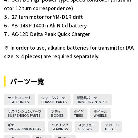
otor 12 turn correspondence)
5．27 turn motor for YM-D1R drift
6．YB-14SP 1400 mAh NiCd battery
7．AC-12D Delta Peak Quick Charger
※ In order to use, alkaline batteries for transmitter (AA
size × 4 pieces) are required separately.
パーツ一覧
ライトユニット
シャーシパーツ
駆動系パーツ
LIGHT UNITS
CHASSIS PARTS
DRIVE TRAIN PARTS
サスペンションパーツ
ボディ
タイヤ
ホイール
SUSPENSION PARTS
BODIES
TIRES
WHEELS
ギヤ
ベアリング
スクリュー
デカール
SPUR & PINION GEAR
BEARINGS
SCREWS
DECALS