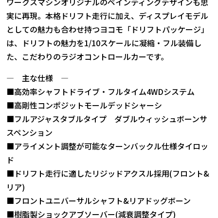
ワークスマシンオリジナルのペインティングデザインも忠
実に再現。本格ドリフト走行に加え、ディスプレイモデル
としての魅力も合わせ持つヨコモ「ドリフトパッケージ」
は、ドリフトの魅力を1/10スケールに凝縮・フル装備し
た、こだわりのラジオコントロールカーです。
― 主な仕様 ―
■高効率シャフトドライブ・フルタイム4WDシステム
■高剛性コンポジットモールデッドシャーシ
■フルアジャスタブルタイプ ダブルウィッシュボーンサ
スペンション
■アライメント調整が可能なターンバックル仕様タイロッ
ド
■ドリフト走行に適したリジッドアクスル採用(フロント&
リア)
■フロントユニバーサルシャフト&リアドッグボーン
■樹脂製ショックアブソーバー(減衰調整タイプ)