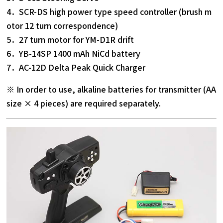
4．SCR-DS high power type speed controller (brush m
otor 12 turn correspondence)
5．27 turn motor for YM-D1R drift
6．YB-14SP 1400 mAh NiCd battery
7．AC-12D Delta Peak Quick Charger
※ In order to use, alkaline batteries for transmitter (AA
size × 4 pieces) are required separately.