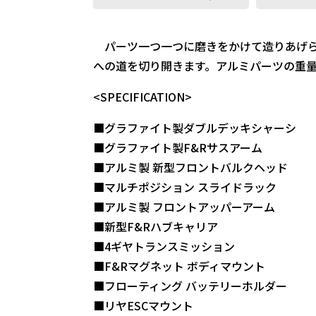
パーツ一つ一つに磨きをかけて造りあげら
への道を切り開きます。アルミパーツの重
<SPECIFICATION>
■グラファイト製ダブルデッキシャーシ
■グラファイト製F&Rサスアーム
■アルミ製 新型フロントバルクヘッド
■マルチポジション スライドラック
■アルミ製 フロントアッパーアーム
■新型F&Rハブキャリア
■4ギヤトランスミッション
■F&Rマグネット ボディマウント
■フローティング バッテリーホルダー
■リヤESCマウント