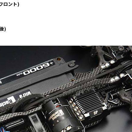
フロント)
後)