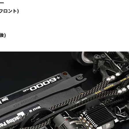
ー
フロント)
後)