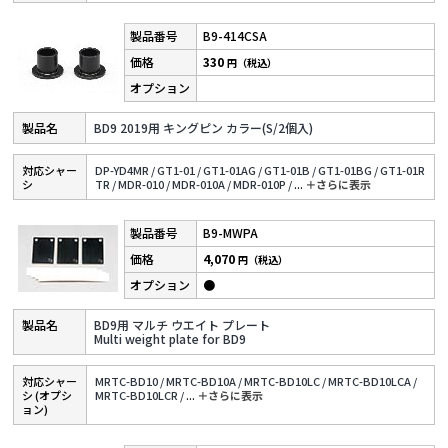
B9-414CSA
330
円（税込）
BD9 2019用 キングピン カラー(S/2個入)
対応シャー
DP-YD4MR /
GT1-01 /
GT1-01AG /
GT1-01B /
GT1-01BG /
GT1-01R
シ
TR /
MDR-010 /
MDR-010A /
MDR-010P /
...
＋さらに表⽰
B9-MWPA
4,070
円（税込）
●
BD9用 マルチ ウエイト プレート
Multi weight plate for BD9
対応シャー
MRTC-BD10 /
MRTC-BD10A /
MRTC-BD10LC /
MRTC-BD10LCA /
シ (オプシ
MRTC-BD10LCR /
...
＋さらに表⽰
ョン)