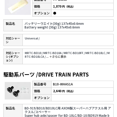
1,870
円（税込）
●
バッテリーウエイト(30g) 137x45x0.6mm
Battery weight (30g) 137x45x0.6mm
対応シャー
Universal /
シ
対応シャー
MRTC-BD10 /
MRTC-BD10A /
MRTC-BD10FF /
MRTC-BD10LC /
M
シ (オプシ
RTC-BD10LCA /
...
＋さらに表⽰
ョン)
駆動系パーツ /DRIVE TRAIN PARTS
B10-WHAS1A
2,640
円（税込）
BD-919/BD10/BD10LC用 AXON製スーパーハブアクスル用 ア
クスル/スペーサー
Super hub axle/spacer for BD-10LC/BD-10/BD919 Made b