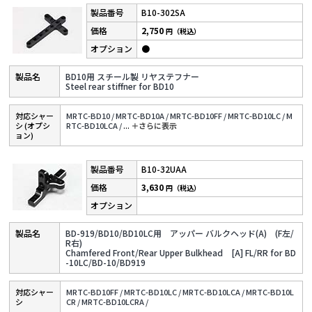
B10-302SA
2,750
円（税込）
●
BD10用 スチール製 リヤステフナー
Steel rear stiffner for BD10
対応シャー
MRTC-BD10 /
MRTC-BD10A /
MRTC-BD10FF /
MRTC-BD10LC /
M
シ (オプシ
RTC-BD10LCA /
...
＋さらに表⽰
ョン)
B10-32UAA
3,630
円（税込）
BD-919/BD10/BD10LC用 アッパー バルクヘッド(A) (F左/
R右)
Chamfered Front/Rear Upper Bulkhead [A] FL/RR for BD
-10LC/BD-10/BD919
対応シャー
MRTC-BD10FF /
MRTC-BD10LC /
MRTC-BD10LCA /
MRTC-BD10L
シ
CR /
MRTC-BD10LCRA /