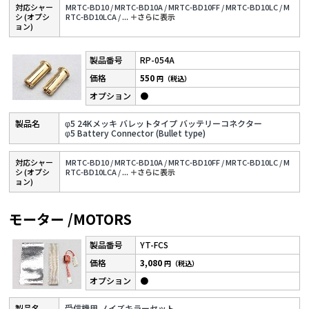
対応シャー
MRTC-BD10 /
MRTC-BD10A /
MRTC-BD10FF /
MRTC-BD10LC /
M
シ (オプシ
RTC-BD10LCA /
...
＋さらに表⽰
ョン)
RP-054A
550
円（税込）
●
φ5 24Kメッキ バレットタイプ バッテリーコネクター
φ5 Battery Connector (Bullet type)
対応シャー
MRTC-BD10 /
MRTC-BD10A /
MRTC-BD10FF /
MRTC-BD10LC /
M
シ (オプシ
RTC-BD10LCA /
...
＋さらに表⽰
ョン)
モーター /MOTORS
YT-FCS
3,080
円（税込）
●
受信機用 ノイズキラーセット