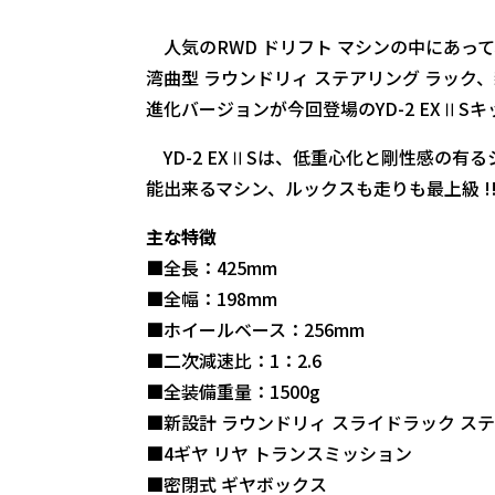
人気のRWD ドリフト マシンの中にあって
湾曲型 ラウンドリィ ステアリング ラック
進化バージョンが今回登場のYD-2 EXⅡSキッ
YD-2 EXⅡSは、低重心化と剛性感の
能出来るマシン、ルックスも走りも最上級 !
主な特徴
■全長：425mm
■全幅：198mm
■ホイールベース：256mm
■二次減速比：1：2.6
■全装備重量：1500g
■新設計 ラウンドリィ スライドラック ス
■4ギヤ リヤ トランスミッション
■密閉式 ギヤボックス