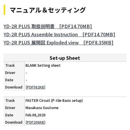
マニュアル＆セッティング
YD-2R PLUS 取扱説明書 [PDF14.70MB]
YD-2R PLUS Assemble Instruction [PDF14.70MB]
YD-2R PLUS 展開図 Exploded view [PDF8.35MB]
Set-up Sheet
BLANK Setting sheet
-
-
[PDF582KB]
FASTER Circuit (P-tile Basic setup)
Masakazu Soutome
Feb.08,2020
[PDF206KB]