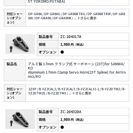
5T YOKOMO/FUTABA)
対応シャー
DP-GR86 /
DP-GR86G /
DP-GR86RTRG /
DP-GR86RTRW /
DP-GR8
シ (オプシ
6W /
DP-GRA90 /
DP-GRA90R /
...
＋さらに表⽰
ョン)
ZC-204317A
1,980
円（税込）
●
アルミ製 17mm クランプ式 サーボホーン (23T)for SANWA/
KO
Aluminum 17mm Clamp Servo Horn(23T Spline) for Airtro
nics/KO
対応シャー
2ZXP /
B-YZ2CAL2 /
B-YZ2CAL3 /
B-YZ2CAL31-1 /
B-YZ2DTM2 /
B-
シ (オプシ
YZ2DTM2S /
B-YZ2DTM3 /
...
＋さらに表⽰
ョン)
ZC-204320A
1,980
円（税込）
●