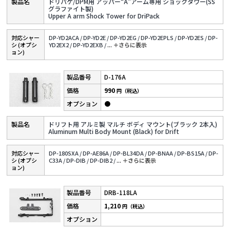
ドリパケ/DPM用 アッパー“A”アーム専用 ショックタワー(SS
グラファイト製)
Upper A arm Shock Tower for DriPack
対応シャー
DP-YD2ACA /
DP-YD2E /
DP-YD2EG /
DP-YD2EPLS /
DP-YD2ES /
DP-
シ (オプシ
YD2EX2 /
DP-YD2EXB /
...
＋さらに表⽰
ョン)
D-176A
990
円（税込）
●
ドリフト用 アルミ製 マルチ ボディ マウント(ブラック 2本入)
Aluminum Multi Body Mount (Black) for Drift
対応シャー
DP-180SXA /
DP-AE86A /
DP-BL34DA /
DP-BNAA /
DP-BS15A /
DP-
シ (オプシ
C33A /
DP-DIB /
DP-DIB2 /
...
＋さらに表⽰
ョン)
DRB-118LA
1,210
円（税込）