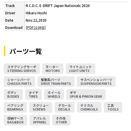
R.C.D.C. E-DRIFT Japan Nationals 2020
Hikaru Hoshi
Nov.22,2020
[PDF210KB]
パーツ一覧
ステアリングサーボ
モーター
ライトユニット
STEERING SERVOS
MOTORS
LIGHT UNITS
シャーシパーツ
駆動系パーツ
サスペンションパーツ
CHASSIS PARTS
DRIVE TRAIN PARTS
SUSPENSION PARTS
ボディ
タイヤ
ホイール
ギヤ
BODIES
TIRES
WHEELS
SPUR & PINION GEAR
ベアリング
スクリュー
デカール
ケミカル
工具
BEARINGS
SCREWS
DECALS
CHEMICALS
TOOLS
収納ケース
アパレル
その他
BAG&BOX
APPAREL
OTHER