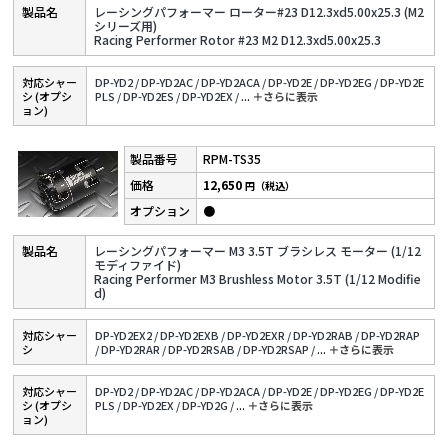
レーシングパフォーマー ローター#23 D12.3xd5.00x25.3 (M2
シリーズ用)
Racing Performer Rotor #23 M2 D12.3xd5.00x25.3
対応シャー
DP-YD2 /
DP-YD2AC /
DP-YD2ACA /
DP-YD2E /
DP-YD2EG /
DP-YD2E
シ (オプシ
PLS /
DP-YD2ES /
DP-YD2EX /
...
＋さらに表⽰
ョン)
RPM-TS35
12,650
円（税込）
●
レーシングパフォーマー M3 3.5T ブラシレス モーター (1/12
モディファイド)
Racing Performer M3 Brushless Motor 3.5T (1/12 Modifie
d)
対応シャー
DP-YD2EX2 /
DP-YD2EXB /
DP-YD2EXR /
DP-YD2RAB /
DP-YD2RAP
シ
/
DP-YD2RAR /
DP-YD2RSAB /
DP-YD2RSAP /
...
＋さらに表⽰
対応シャー
DP-YD2 /
DP-YD2AC /
DP-YD2ACA /
DP-YD2E /
DP-YD2EG /
DP-YD2E
シ (オプシ
PLS /
DP-YD2EX /
DP-YD2G /
...
＋さらに表⽰
ョン)