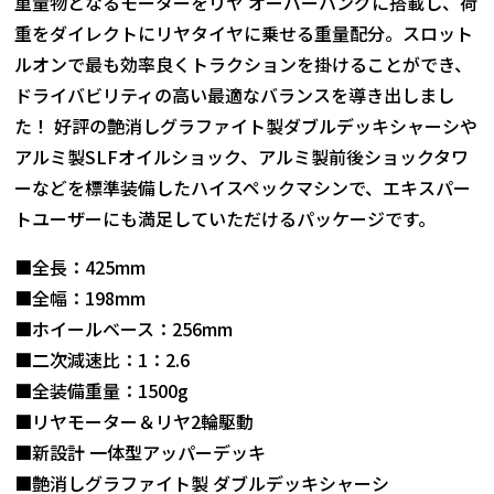
重量物となるモーターをリヤ オーバーハングに搭載し、荷
重をダイレクトにリヤタイヤに乗せる重量配分。スロット
ルオンで最も効率良くトラクションを掛けることができ、
ドライバビリティの高い最適なバランスを導き出しまし
た！ 好評の艶消しグラファイト製ダブルデッキシャーシや
アルミ製SLFオイルショック、アルミ製前後ショックタワ
ーなどを標準装備したハイスペックマシンで、エキスパー
トユーザーにも満足していただけるパッケージです。
■全長：425mm
■全幅：198mm
■ホイールベース：256mm
■二次減速比：1：2.6
■全装備重量：1500g
■リヤモーター＆リヤ2輪駆動
■新設計 一体型アッパーデッキ
■艶消しグラファイト製 ダブルデッキシャーシ