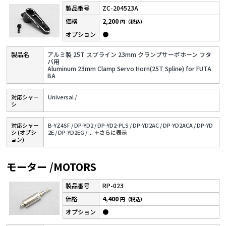
ZC-204523A
2,200
円（税込）
●
アルミ製 25T スプライン 23mm クランプサーボホーン フタ
バ用
Aluminum 23mm Clamp Servo Horn(25T Spline) for FUTA
BA
対応シャー
Universal /
シ
対応シャー
B-YZ4SF /
DP-YD2 /
DP-YD2-PLS /
DP-YD2AC /
DP-YD2ACA /
DP-YD
シ (オプシ
2E /
DP-YD2EG /
...
＋さらに表⽰
ョン)
モーター /MOTORS
RP-023
4,400
円（税込）
●