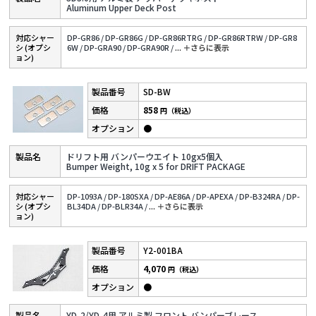
Aluminum Upper Deck Post
対応シャー
DP-GR86 /
DP-GR86G /
DP-GR86RTRG /
DP-GR86RTRW /
DP-GR8
シ (オプシ
6W /
DP-GRA90 /
DP-GRA90R /
...
＋さらに表⽰
ョン)
SD-BW
858
円（税込）
●
ドリフト用 バンパーウエイト 10gx5個入
Bumper Weight, 10g x 5 for DRIFT PACKAGE
対応シャー
DP-1093A /
DP-180SXA /
DP-AE86A /
DP-APEXA /
DP-B324RA /
DP-
シ (オプシ
BL34DA /
DP-BLR34A /
...
＋さらに表⽰
ョン)
Y2-001BA
4,070
円（税込）
●
YD-2/YD-4用 アルミ製 フロント バンパーブレース