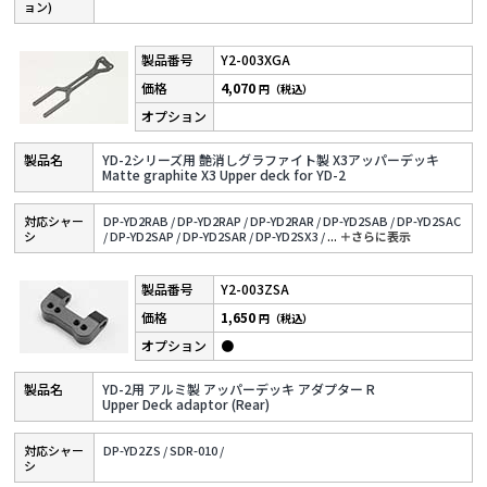
ョン)
Y2-003XGA
4,070
円（税込）
YD-2シリーズ用 艶消しグラファイト製 X3アッパーデッキ
Matte graphite X3 Upper deck for YD-2
対応シャー
DP-YD2RAB /
DP-YD2RAP /
DP-YD2RAR /
DP-YD2SAB /
DP-YD2SAC
シ
/
DP-YD2SAP /
DP-YD2SAR /
DP-YD2SX3 /
...
＋さらに表⽰
Y2-003ZSA
1,650
円（税込）
●
YD-2用 アルミ製 アッパーデッキ アダプター R
Upper Deck adaptor (Rear)
対応シャー
DP-YD2ZS /
SDR-010 /
シ