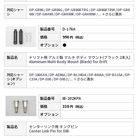
対応シャー
DP-GR86 /
DP-GR86G /
DP-GR86RTRG /
DP-GR86RTRW /
DP-GR8
シ
6W /
DP-GRA90 /
DP-GRA90R /
DP-GRA90W /
...
＋さらに表⽰
D-176A
990
円（税込）
●
ドリフト用 アルミ製 マルチ ボディ マウント(ブラック 2本入)
Aluminum Multi Body Mount (Black) for Drift
対応シャー
DP-180SXA /
DP-AE86A /
DP-BL34DA /
DP-BNAA /
DP-BS15A /
DP-
シ (オプシ
C33A /
DP-DIB /
DP-DIB2 /
...
＋さらに表⽰
ョン)
IB-202KPA
330
円（税込）
センターリンク用 キングピン
Center Link Pin for DIB