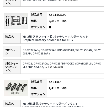
ョン)
Y2-118CG2A
9,350
円（税込）
●
YD-2用 グラファイト製 バッテリーホルダー セット
Graphite battery holder set for YD-2
対応シャー
DP-YD2RSAB /
DP-YD2RSAP /
DP-YD2RSAR /
DP-YD2SSAB /
DP-YD
シ
2SSAP /
DP-YD2SSAR /
対応シャー
DP-YD2 /
DP-YD2ACA /
DP-YD2E /
DP-YD2EG /
DP-YD2EPLS /
DP-YD
シ (オプシ
2EX /
DP-YD2EX2 /
...
＋さらに表⽰
ョン)
Y2-118LA
1,430
円（税込）
YD-2用 軽量バッテリーホルダー／マウント
Light weight battery holder/Mount for YD-2