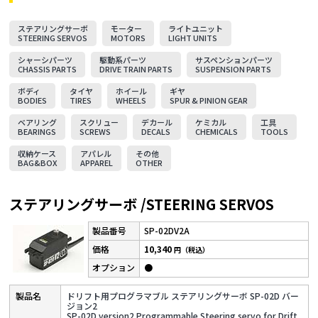
ステアリングサーボ
モーター
ライトユニット
STEERING SERVOS
MOTORS
LIGHT UNITS
シャーシパーツ
駆動系パーツ
サスペンションパーツ
CHASSIS PARTS
DRIVE TRAIN PARTS
SUSPENSION PARTS
ボディ
タイヤ
ホイール
ギヤ
BODIES
TIRES
WHEELS
SPUR & PINION GEAR
ベアリング
スクリュー
デカール
ケミカル
工具
BEARINGS
SCREWS
DECALS
CHEMICALS
TOOLS
収納ケース
アパレル
その他
BAG&BOX
APPAREL
OTHER
ステアリングサーボ /STEERING SERVOS
SP-02DV2A
10,340
円（税込）
●
ドリフト用プログラマブル ステアリングサーボ SP-02D バー
ジョン2
SP-02D version2 Programmable Steering servo for Drift