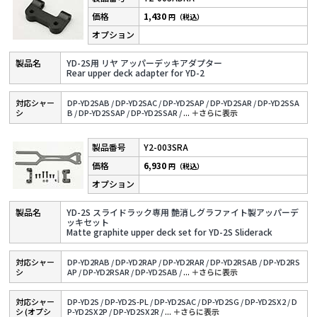
1,430
円（税込）
YD-2S用 リヤ アッパーデッキアダプター
Rear upper deck adapter for YD-2
対応シャー
DP-YD2SAB /
DP-YD2SAC /
DP-YD2SAP /
DP-YD2SAR /
DP-YD2SSA
シ
B /
DP-YD2SSAP /
DP-YD2SSAR /
...
＋さらに表⽰
Y2-003SRA
6,930
円（税込）
YD-2S スライドラック専用 艶消しグラファイト製アッパーデ
ッキセット
Matte graphite upper deck set for YD-2S Sliderack
対応シャー
DP-YD2RAB /
DP-YD2RAP /
DP-YD2RAR /
DP-YD2RSAB /
DP-YD2RS
シ
AP /
DP-YD2RSAR /
DP-YD2SAB /
...
＋さらに表⽰
対応シャー
DP-YD2S /
DP-YD2S-PL /
DP-YD2SAC /
DP-YD2SG /
DP-YD2SX2 /
D
シ (オプシ
P-YD2SX2P /
DP-YD2SX2R /
...
＋さらに表⽰