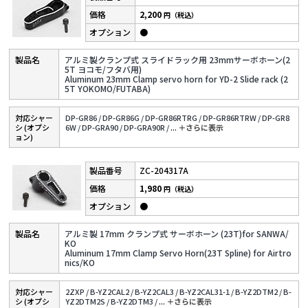
2,200
円（税込）
●
アルミ製クランプ式 スライドラック用 23mmサーボホーン(2
5T ヨコモ/フタバ用)
Aluminum 23mm Clamp servo horn for YD-2 Slide rack (2
5T YOKOMO/FUTABA)
対応シャー
DP-GR86 /
DP-GR86G /
DP-GR86RTRG /
DP-GR86RTRW /
DP-GR8
シ (オプシ
6W /
DP-GRA90 /
DP-GRA90R /
...
＋さらに表⽰
ョン)
ZC-204317A
1,980
円（税込）
●
アルミ製 17mm クランプ式 サーボホーン (23T)for SANWA/
KO
Aluminum 17mm Clamp Servo Horn(23T Spline) for Airtro
nics/KO
対応シャー
2ZXP /
B-YZ2CAL2 /
B-YZ2CAL3 /
B-YZ2CAL31-1 /
B-YZ2DTM2 /
B-
シ (オプシ
YZ2DTM2S /
B-YZ2DTM3 /
...
＋さらに表⽰