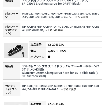
ドリフト用 ブラシレスサーボ SP-03DV2（ブラック）
SP-03DV2 Brushless servo for DRIFT (Black)
対応シャー
MDR-020 /
MDR-020BL /
MDR-020P /
MDR-020R /
SDR-020 /
SDR-0
シ
20P /
SDR-020R /
SDR-030 /
SDR-030BL /
...
＋さらに表⽰
対応シャー
DP-YD2RAB /
DP-YD2RAP /
DP-YD2RAR /
DP-YD2RSAB /
DP-YD2RS
シ (オプシ
AP /
DP-YD2RSAR /
...
＋さらに表⽰
ョン)
Y2-204323A
2,200
円（税込）
●
アルミ製クランプ式 スライドラック用 23mmサーボホーン(2
3T サンワ/KO用)
Aluminum 23mm Clamp servo horn for YD-2 Slide rack (2
3T Airtronics/KO)
対応シャー
DP-GR86 /
DP-GR86G /
DP-GR86RTRG /
DP-GR86RTRW /
DP-GR8
シ (オプシ
6W /
DP-GRA90 /
DP-GRA90R /
...
＋さらに表⽰
ョン)
Y2-204523A