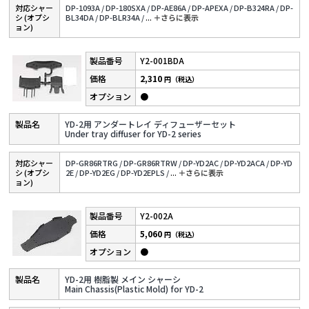
対応シャー
DP-1093A /
DP-180SXA /
DP-AE86A /
DP-APEXA /
DP-B324RA /
DP-
シ (オプシ
BL34DA /
DP-BLR34A /
...
＋さらに表⽰
ョン)
Y2-001BDA
2,310
円（税込）
●
YD-2用 アンダートレイ ディフューザーセット
Under tray diffuser for YD-2 series
対応シャー
DP-GR86RTRG /
DP-GR86RTRW /
DP-YD2AC /
DP-YD2ACA /
DP-YD
シ (オプシ
2E /
DP-YD2EG /
DP-YD2EPLS /
...
＋さらに表⽰
ョン)
Y2-002A
5,060
円（税込）
●
YD-2用 樹脂製 メイン シャーシ
Main Chassis(Plastic Mold) for YD-2